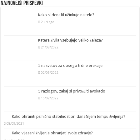
Najnovejši prispevki
Kako sildenafil učinkuje na telo?
2 uri ago
Katera živila vsebujejo veliko železa?
21/08/2022
5 nasvetov za dosego trdne erekcije
02/05/2022
5 razlogov, zakaj si privoščiti avokado
15/02/2022
Kako ohraniti psihično stabilnost pri današnjem tempu življenja?
08/09/2021
Kako v jeseni življenja ohranjati svoje zdravje?
26/06/2021