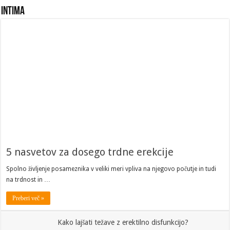
Intima
5 nasvetov za dosego trdne erekcije
Spolno življenje posameznika v veliki meri vpliva na njegovo počutje in tudi
na trdnost in …
Preberi več »
Kako lajšati težave z erektilno disfunkcijo?