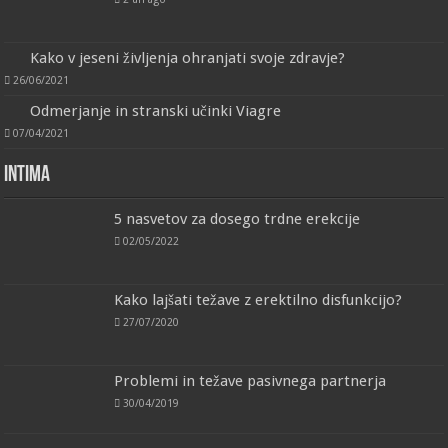
Kako v jeseni življenja ohranjati svoje zdravje?
26/06/2021
Odmerjanje in stranski učinki Viagre
07/04/2021
Intima
5 nasvetov za dosego trdne erekcije
02/05/2022
Kako lajšati težave z erektilno disfunkcijo?
27/07/2020
Problemi in težave pasivnega partnerja
30/04/2019